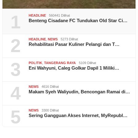
1
HEADLINE
560441 Dilihat
Benteng Cisadane FC Tundukan Old Star Ci…
2
HEADLINE
,
NEWS
5273 Dilihat
Rehabilitasi Pasar Kuliner Pelangi dan T…
3
POLITIK
,
TANGERANG RAYA
5109 Dilihat
Eni Wahyuni, Caleg Golkar Dapil 1 Miliki…
4
NEWS
4616 Dilihat
Makam Syeh Waliyudin, Bencongan Ramai di…
5
NEWS
3300 Dilihat
Sering Gangguan Akses Internet, MyRepubl…