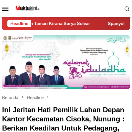
Loncat
Menu
ke
Mobile
konten
ana Surya Solear
Headline
Spanyol Juara Piala Dunia 2026, Kalah
Beranda
Headline
Ini Jeritan Hati Pemilik Lahan Depan
Kantor Kecamatan Cisoka, Nunung :
Berikan Keadilan Untuk Pedagang,