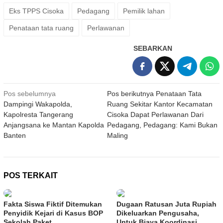
Eks TPPS Cisoka
Pedagang
Pemilik lahan
Penataan tata ruang
Perlawanan
SEBARKAN
Navigasi
Pos sebelumnya
Pos berikutnya
Penataan Tata
Dampingi Wakapolda,
Ruang Sekitar Kantor Kecamatan
pos
Kapolresta Tangerang
Cisoka Dapat Perlawanan Dari
Anjangsana ke Mantan Kapolda
Pedagang, Pedagang: Kami Bukan
Banten
Maling
POS TERKAIT
Fakta Siswa Fiktif Ditemukan
Dugaan Ratusan Juta Rupiah
Penyidik Kejari di Kasus BOP
Dikeluarkan Pengusaha,
Sekolah Paket
Untuk Biaya Koordinasi