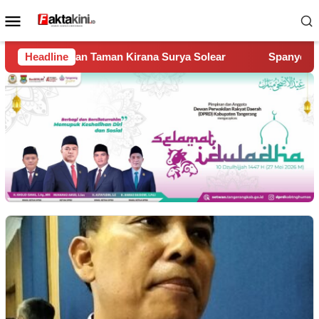
Loncat
Menu
ke
Mobile
konten
Kirana Surya Solear
Headline
Spanyol Juara Piala Dunia 2026, Ka