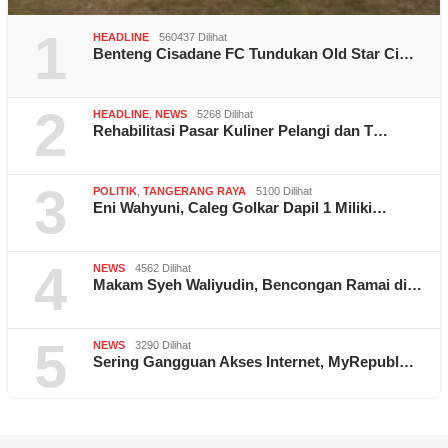
1
HEADLINE
560437 Dilihat
Benteng Cisadane FC Tundukan Old Star Ci…
2
HEADLINE
,
NEWS
5268 Dilihat
Rehabilitasi Pasar Kuliner Pelangi dan T…
3
POLITIK
,
TANGERANG RAYA
5100 Dilihat
Eni Wahyuni, Caleg Golkar Dapil 1 Miliki…
4
NEWS
4562 Dilihat
Makam Syeh Waliyudin, Bencongan Ramai di…
5
NEWS
3290 Dilihat
Sering Gangguan Akses Internet, MyRepubl…