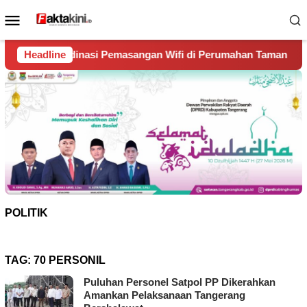
Loncat
Menu
ke
Mobile
konten
Pemasangan Wifi di Perumahan Taman Kirana Surya Solear
Headline
POLITIK
TAG:
70 PERSONIL
Puluhan Personel Satpol PP Dikerahkan
Amankan Pelaksanaan Tangerang