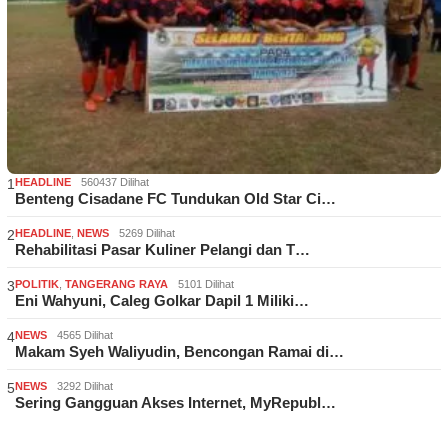
1
HEADLINE
560437 Dilihat
Benteng Cisadane FC Tundukan Old Star Ci…
2
HEADLINE
,
NEWS
5269 Dilihat
Rehabilitasi Pasar Kuliner Pelangi dan T…
3
POLITIK
,
TANGERANG RAYA
5101 Dilihat
Eni Wahyuni, Caleg Golkar Dapil 1 Miliki…
4
NEWS
4565 Dilihat
Makam Syeh Waliyudin, Bencongan Ramai di…
5
NEWS
3292 Dilihat
Sering Gangguan Akses Internet, MyRepubl…