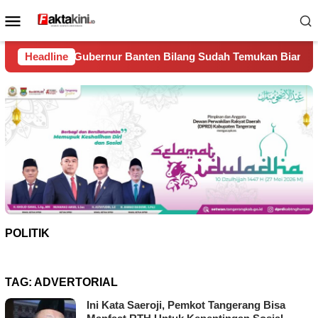
Loncat
Menu
ke
Mobile
konten
Banten Bilang Sudah Temukan Biang Kerok Sungai Cisadane Ja
Headline
POLITIK
TAG:
ADVERTORIAL
Ini Kata Saeroji, Pemkot Tangerang Bisa