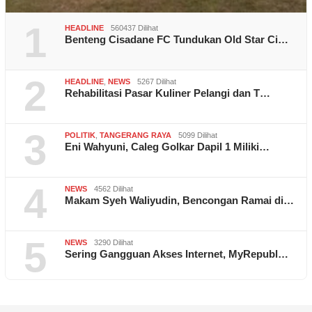
1
HEADLINE
560437 Dilihat
Benteng Cisadane FC Tundukan Old Star Ci…
2
HEADLINE
,
NEWS
5267 Dilihat
Rehabilitasi Pasar Kuliner Pelangi dan T…
3
POLITIK
,
TANGERANG RAYA
5099 Dilihat
Eni Wahyuni, Caleg Golkar Dapil 1 Miliki…
4
NEWS
4562 Dilihat
Makam Syeh Waliyudin, Bencongan Ramai di…
5
NEWS
3290 Dilihat
Sering Gangguan Akses Internet, MyRepubl…