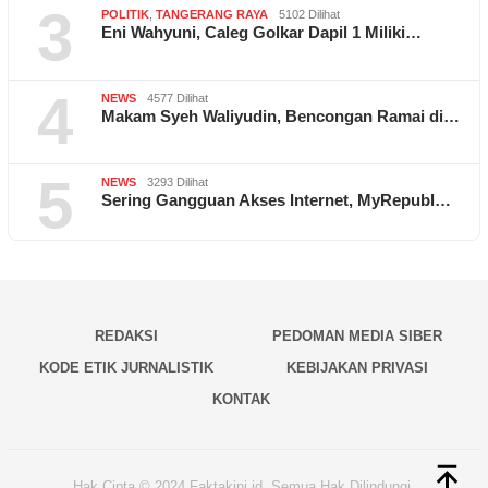
3
POLITIK
,
TANGERANG RAYA
5102 Dilihat
Eni Wahyuni, Caleg Golkar Dapil 1 Miliki…
4
NEWS
4577 Dilihat
Makam Syeh Waliyudin, Bencongan Ramai di…
5
NEWS
3293 Dilihat
Sering Gangguan Akses Internet, MyRepubl…
REDAKSI
PEDOMAN MEDIA SIBER
KODE ETIK JURNALISTIK
KEBIJAKAN PRIVASI
KONTAK
Hak Cipta © 2024 Faktakini.id, Semua Hak Dilindungi.