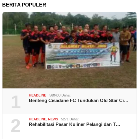
BERITA POPULER
1
HEADLINE
560438 Dilihat
Benteng Cisadane FC Tundukan Old Star Ci…
2
HEADLINE
,
NEWS
5271 Dilihat
Rehabilitasi Pasar Kuliner Pelangi dan T…