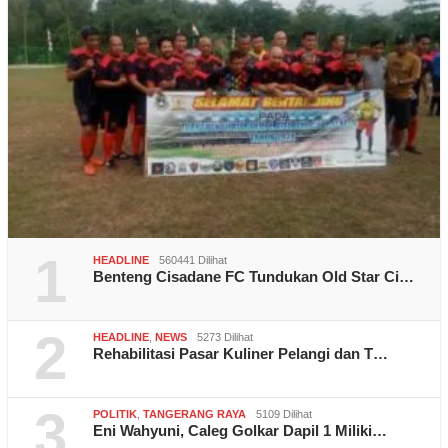
1
HEADLINE
560441 Dilihat
Benteng Cisadane FC Tundukan Old Star Ci…
2
HEADLINE
,
NEWS
5273 Dilihat
Rehabilitasi Pasar Kuliner Pelangi dan T…
3
POLITIK
,
TANGERANG RAYA
5109 Dilihat
Eni Wahyuni, Caleg Golkar Dapil 1 Miliki…