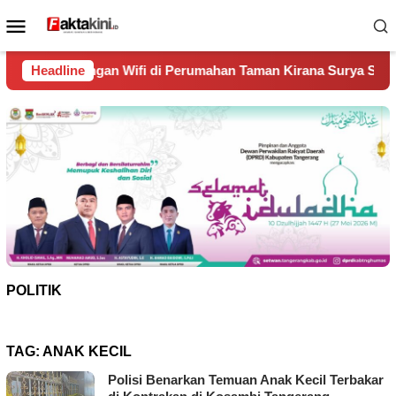
Loncat
Menu
ke
Mobile
konten
i di Perumahan Taman Kirana Surya Solear
Headline
Spanyol Juar
POLITIK
TAG:
ANAK KECIL
Polisi Benarkan Temuan Anak Kecil Terbakar