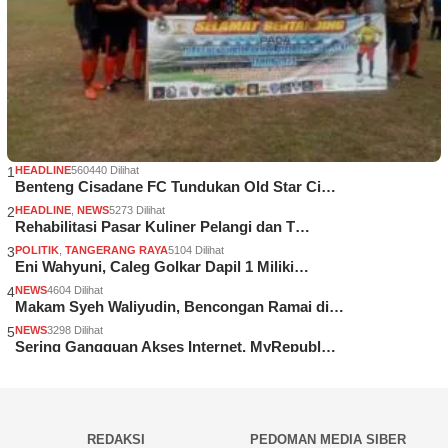
1
HEADLINE
560440 Dilihat
Benteng Cisadane FC Tundukan Old Star Ci…
2
HEADLINE
,
NEWS
5273 Dilihat
Rehabilitasi Pasar Kuliner Pelangi dan T…
3
POLITIK
,
TANGERANG RAYA
5104 Dilihat
Eni Wahyuni, Caleg Golkar Dapil 1 Miliki…
4
NEWS
4604 Dilihat
Makam Syeh Waliyudin, Bencongan Ramai di…
5
NEWS
3298 Dilihat
Sering Gangguan Akses Internet, MyRepubl…
REDAKSI
PEDOMAN MEDIA SIBER