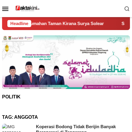
Loncat
Menu
ke
Mobile
konten
n Taman Kirana Surya Solear
Headline
Spanyol Juara Piala Dunia
POLITIK
TAG:
ANGGOTA
Koperasi Bodong Tidak Berijin Banyak