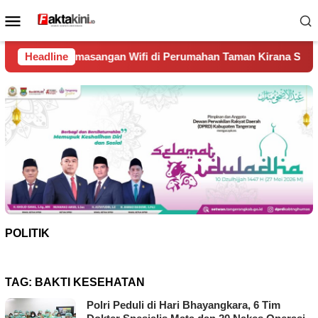
Loncat
Menu
ke
Mobile
konten
an Wifi di Perumahan Taman Kirana Surya Solear
Headline
Spany
POLITIK
TAG:
BAKTI KESEHATAN
Polri Peduli di Hari Bhayangkara, 6 Tim