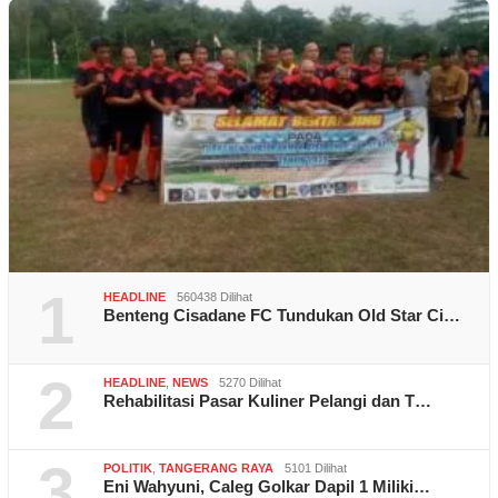
1
HEADLINE
560438 Dilihat
Benteng Cisadane FC Tundukan Old Star Ci…
2
HEADLINE
,
NEWS
5270 Dilihat
Rehabilitasi Pasar Kuliner Pelangi dan T…
3
POLITIK
,
TANGERANG RAYA
5101 Dilihat
Eni Wahyuni, Caleg Golkar Dapil 1 Miliki…