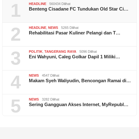
1
HEADLINE
560434 Dilihat
Benteng Cisadane FC Tundukan Old Star Ci…
2
HEADLINE
,
NEWS
5265 Dilihat
Rehabilitasi Pasar Kuliner Pelangi dan T…
3
POLITIK
,
TANGERANG RAYA
5096 Dilihat
Eni Wahyuni, Caleg Golkar Dapil 1 Miliki…
4
NEWS
4547 Dilihat
Makam Syeh Waliyudin, Bencongan Ramai di…
5
NEWS
3282 Dilihat
Sering Gangguan Akses Internet, MyRepubl…