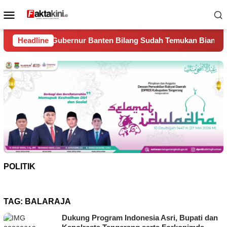
Loncat
Menu
ke
Mobile
konten
Banten Bilang Sudah Temukan Biang Kerok Sungai Cisadane Ja
Headline
POLITIK
TAG:
BALARAJA
Dukung Program Indonesia Asri, Bupati dan