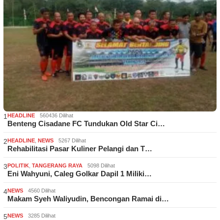
1
HEADLINE
560436 Dilihat
Benteng Cisadane FC Tundukan Old Star Ci…
2
HEADLINE
,
NEWS
5267 Dilihat
Rehabilitasi Pasar Kuliner Pelangi dan T…
3
POLITIK
,
TANGERANG RAYA
5098 Dilihat
Eni Wahyuni, Caleg Golkar Dapil 1 Miliki…
4
NEWS
4560 Dilihat
Makam Syeh Waliyudin, Bencongan Ramai di…
5
NEWS
3285 Dilihat