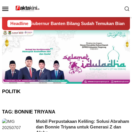
Loncat
Menu
ke
Mobile
konten
Banten Bilang Sudah Temukan Biang Kerok Sungai Cisadane Ja
Headline
POLITIK
TAG:
BONNIE TRIYANA
Mobil Perpustakaan Keliling: Solusi Abraham
dan Bonnie Triyana untuk Generasi Z dan