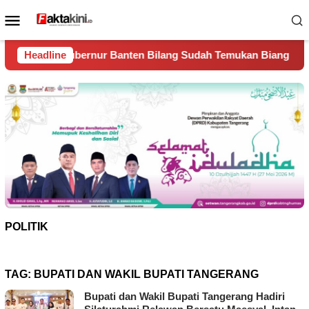
Loncat
Menu
ke
Mobile
konten
r Banten Bilang Sudah Temukan Biang Kerok Sungai Cisadane 
Headline
POLITIK
TAG:
BUPATI DAN WAKIL BUPATI TANGERANG
Bupati dan Wakil Bupati Tangerang Hadiri