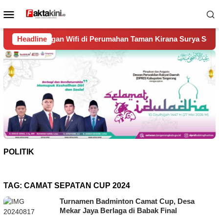
Loncat
Menu
ke
Mobile
konten
fi di Perumahan Taman Kirana Surya Solear
Headline
Spanyol Ju
POLITIK
TAG:
CAMAT SEPATAN CUP 2024
Turnamen Badminton Camat Cup, Desa
Mekar Jaya Berlaga di Babak Final