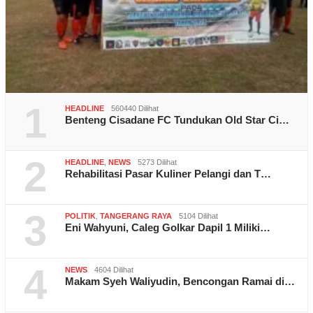
1
HEADLINE
560440 Dilihat
Benteng Cisadane FC Tundukan Old Star Ci…
2
HEADLINE
,
NEWS
5273 Dilihat
Rehabilitasi Pasar Kuliner Pelangi dan T…
3
POLITIK
,
TANGERANG RAYA
5104 Dilihat
Eni Wahyuni, Caleg Golkar Dapil 1 Miliki…
4
NEWS
4604 Dilihat
Makam Syeh Waliyudin, Bencongan Ramai di…