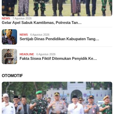
NEWS
7 Agustus 2026
Gelar Apel Sabuk Kamtibmas, Polresta Tan…
NEWS
6 Agustus 2026
Sertijab Dinas Pendidikan Kabupaten Tang…
HEADLINE
6 Agustus 2026
Fakta Siswa Fiktif Ditemukan Penyidik Ke…
OTOMOTIF