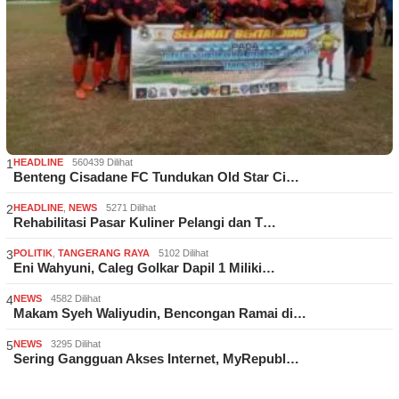
1
HEADLINE
560439 Dilihat
Benteng Cisadane FC Tundukan Old Star Ci…
2
HEADLINE
,
NEWS
5271 Dilihat
Rehabilitasi Pasar Kuliner Pelangi dan T…
3
POLITIK
,
TANGERANG RAYA
5102 Dilihat
Eni Wahyuni, Caleg Golkar Dapil 1 Miliki…
4
NEWS
4582 Dilihat
Makam Syeh Waliyudin, Bencongan Ramai di…
5
NEWS
3295 Dilihat
Sering Gangguan Akses Internet, MyRepubl…