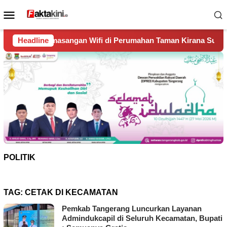
Loncat
Menu
ke
Mobile
konten
angan Wifi di Perumahan Taman Kirana Surya Solear
Headline
Sp
POLITIK
TAG:
CETAK DI KECAMATAN
Pemkab Tangerang Luncurkan Layanan
Admindukcapil di Seluruh Kecamatan, Bupati