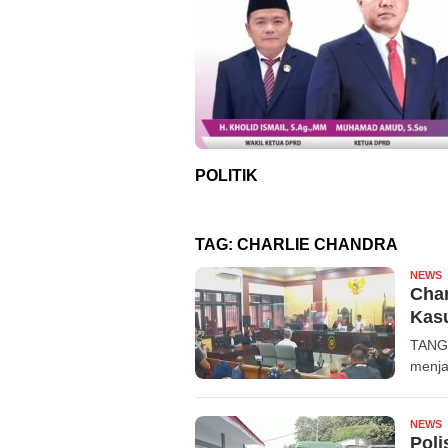
POLITIK
TAG:
CHARLIE CHANDRA
NEWS
R
Char
Kas
TANGE
menja
NEWS
R
Poli