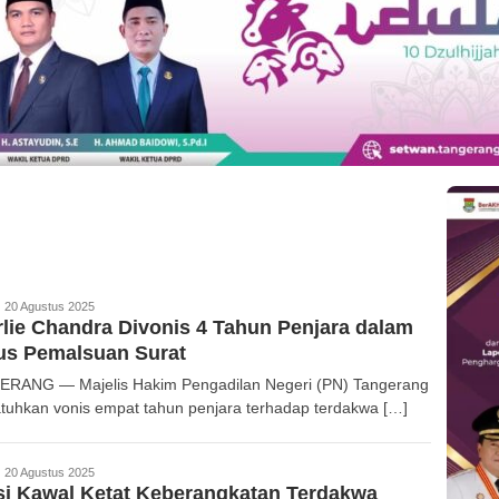
edaksi
20 Agustus 2025
lie Chandra Divonis 4 Tahun Penjara dalam
us Pemalsuan Surat
RANG — Majelis Hakim Pengadilan Negeri (PN) Tangerang
tuhkan vonis empat tahun penjara terhadap terdakwa […]
edaksi
20 Agustus 2025
si Kawal Ketat Keberangkatan Terdakwa