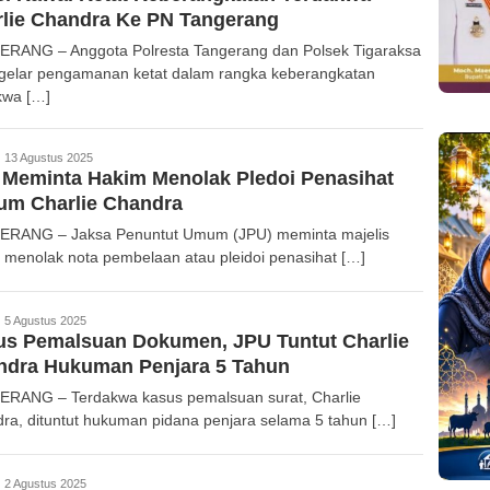
lie Chandra Ke PN Tangerang
RANG – Anggota Polresta Tangerang dan Polsek Tigaraksa
elar pengamanan ketat dalam rangka keberangkatan
kwa […]
edaksi
13 Agustus 2025
Meminta Hakim Menolak Pledoi Penasihat
um Charlie Chandra
RANG – Jaksa Penuntut Umum (JPU) meminta majelis
 menolak nota pembelaan atau pleidoi penasihat […]
edaksi
5 Agustus 2025
us Pemalsuan Dokumen, JPU Tuntut Charlie
ndra Hukuman Penjara 5 Tahun
RANG – Terdakwa kasus pemalsuan surat, Charlie
ra, dituntut hukuman pidana penjara selama 5 tahun […]
edaksi
2 Agustus 2025