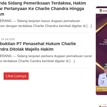
nda Sidang Pemeriksaan Terdakwa, Hakim
r Pertanyaan Ke Charlie Chandra Hingga
am
RANG — Sidang lanjutan kasus dugaan pemalsuan
en dengan terdakwa Charlie Chandra kembali digelar di […]
edaksi
18 Juli 2025
buktian P7 Penasehat Hukum Charlie
dra Ditolak Majelis Hakim
RANG — Sidang lanjutan perkara dugaan pemalsuan surat
n terdakwa Charlie Candra kembali digelar di […]
Lihat Lainnya