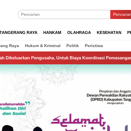
Pencaria
TANGERANG RAYA
HANKAM
OLAHRAGA
KESEHATAN
P
rang Raya
Hukum & Kriminal
Politik
Peristiwa
aha, Untuk Biaya Koordinasi Pemasangan Wifi di Perumahan Ta