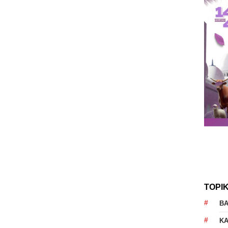
TOPI
B
K