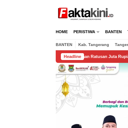
Loncat
ke
konten
HOME
PERISTIWA
BANTEN
BANTEN
Kab. Tangerang
Tange
 Paket
Dugaan Ratusan Juta Rupiah Dikeluarkan Pengus
Headline