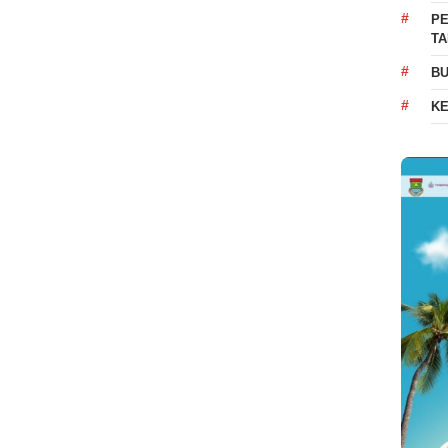
PE
T
BU
K