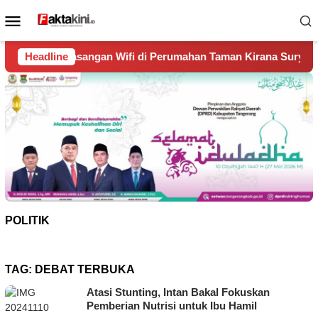
Loncat
Menu
ke
Mobile
konten
 Wifi di Perumahan Taman Kirana Surya Solear
Headline
Spanyol
POLITIK
TAG:
DEBAT TERBUKA
Atasi Stunting, Intan Bakal Fokuskan
Pemberian Nutrisi untuk Ibu Hamil