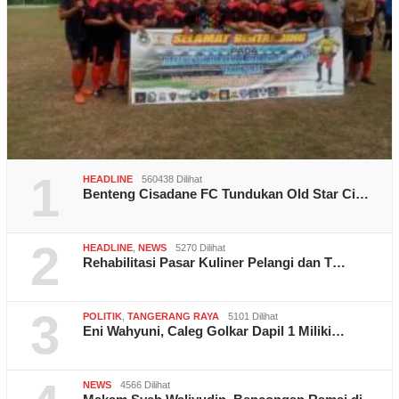
1
HEADLINE
560438 Dilihat
Benteng Cisadane FC Tundukan Old Star Ci…
2
HEADLINE
,
NEWS
5270 Dilihat
Rehabilitasi Pasar Kuliner Pelangi dan T…
3
POLITIK
,
TANGERANG RAYA
5101 Dilihat
Eni Wahyuni, Caleg Golkar Dapil 1 Miliki…
NEWS
4566 Dilihat