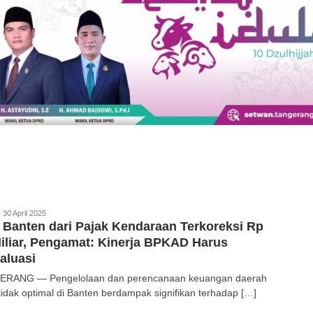
edaksi
30 April 2025
Banten dari Pajak Kendaraan Terkoreksi Rp
iliar, Pengamat: Kinerja BPKAD Harus
aluasi
ERANG — Pengelolaan dan perencanaan keuangan daerah
tidak optimal di Banten berdampak signifikan terhadap […]