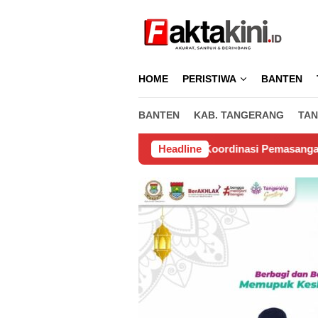
Loncat
ke
konten
HOME
PERISTIWA
BANTEN
BANTEN
KAB. TANGERANG
TAN
a, Untuk Biaya Koordinasi Pemasangan Wifi di Perumahan Tama
Headline