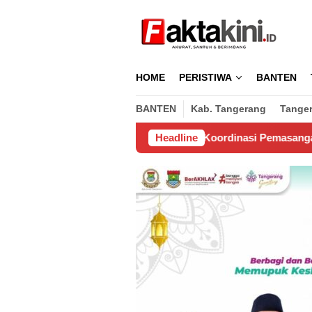
Loncat
ke
konten
HOME
PERISTIWA
BANTEN
BANTEN
Kab. Tangerang
Tange
usaha, Untuk Biaya Koordinasi Pemasangan Wifi di Perumahan 
Headline