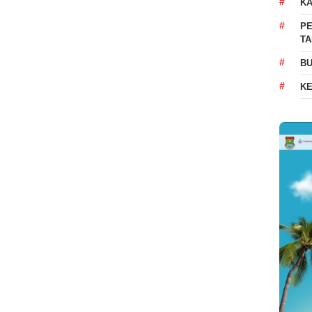
K
PE
T
BU
K