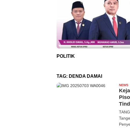
POLITIK
TAG:
DENDA DAMAI
NEWS
R
Keja
Pis
Tind
TANGE
Tange
Penye