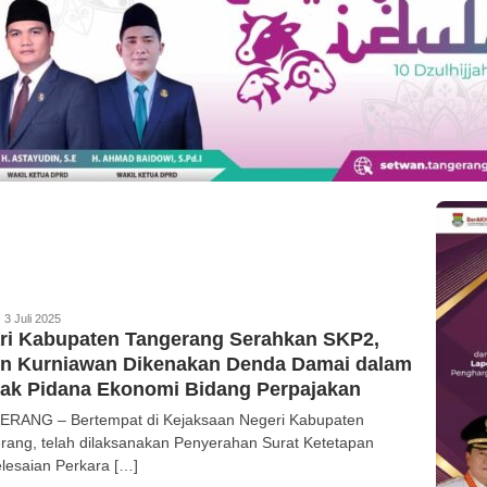
edaksi
3 Juli 2025
ri Kabupaten Tangerang Serahkan SKP2,
on Kurniawan Dikenakan Denda Damai dalam
ak Pidana Ekonomi Bidang Perpajakan
RANG – Bertempat di Kejaksaan Negeri Kabupaten
rang, telah dilaksanakan Penyerahan Surat Ketetapan
lesaian Perkara […]