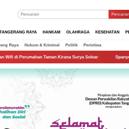
Pencaria
TANGERANG RAYA
HANKAM
OLAHRAGA
KESEHATAN
P
rang Raya
Hukum & Kriminal
Politik
Peristiwa
Taman Kirana Surya Solear
Spanyol Juara Piala Dunia 20