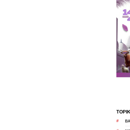
TOPI
B