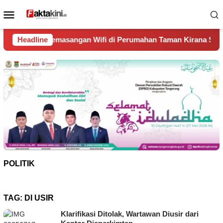
Loncat
Menu
ke
Mobile
konten
gan Wifi di Perumahan Taman Kirana Surya Solear
Headline
Span
POLITIK
TAG:
DI USIR
Klarifikasi Ditolak, Wartawan Diusir dari