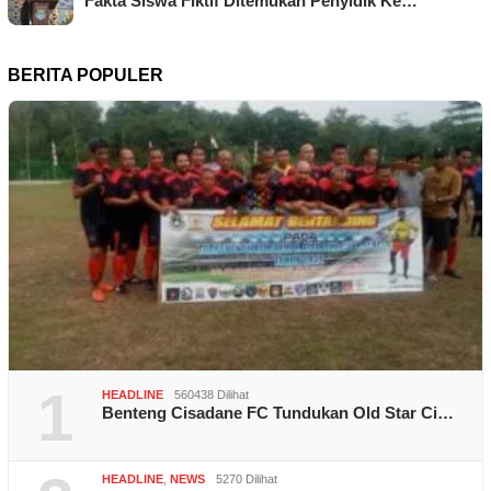
Fakta Siswa Fiktif Ditemukan Penyidik Ke…
BERITA POPULER
1
HEADLINE
560438 Dilihat
Benteng Cisadane FC Tundukan Old Star Ci…
HEADLINE
,
NEWS
5270 Dilihat