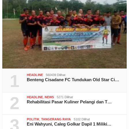
1
HEADLINE
560439 Dilihat
Benteng Cisadane FC Tundukan Old Star Ci…
2
HEADLINE
,
NEWS
5271 Dilihat
Rehabilitasi Pasar Kuliner Pelangi dan T…
3
POLITIK
,
TANGERANG RAYA
5102 Dilihat
Eni Wahyuni, Caleg Golkar Dapil 1 Miliki…