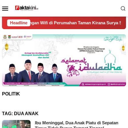
Loncat
Menu
ke
Mobile
konten
fi di Perumahan Taman Kirana Surya Solear
Headline
Spanyol Jua
POLITIK
TAG:
DUA ANAK
Ibu Meninggal, Dua Anak Piatu di Sepatan