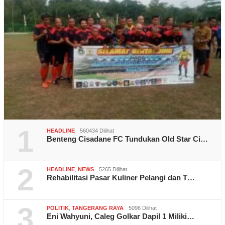
1
HEADLINE
560434 Dilihat
Benteng Cisadane FC Tundukan Old Star Ci…
2
HEADLINE
,
NEWS
5265 Dilihat
Rehabilitasi Pasar Kuliner Pelangi dan T…
3
POLITIK
,
TANGERANG RAYA
5096 Dilihat
Eni Wahyuni, Caleg Golkar Dapil 1 Miliki…