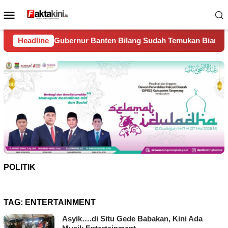
Loncat
Menu
ke
Mobile
konten
r Banten Bilang Sudah Temukan Biang Kerok Sungai Cisadane 
Headline
POLITIK
TAG:
ENTERTAINMENT
Asyik….di Situ Gede Babakan, Kini Ada