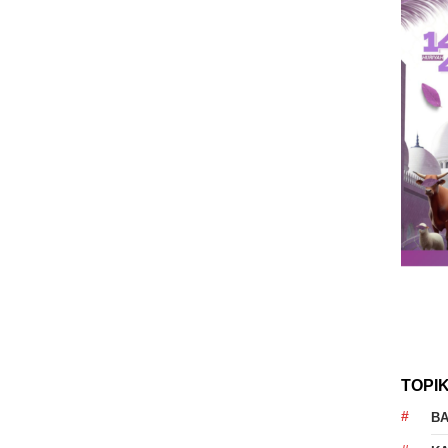
TOPI
B