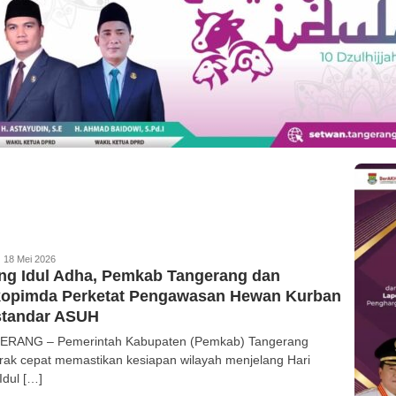
akta26
18 Mei 2026
ng Idul Adha, Pemkab Tangerang dan
kopimda Perketat Pengawasan Hewan Kurban
standar ASUH
RANG – Pemerintah Kabupaten (Pemkab) Tangerang
rak cepat memastikan kesiapan wilayah menjelang Hari
Idul […]