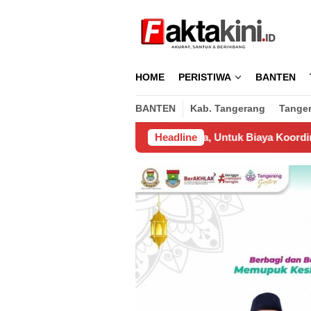
Loncat
ke
konten
HOME
PERISTIWA
BANTEN
BANTEN
Kab. Tangerang
Tange
eluarkan Pengusaha, Untuk Biaya Koordinasi Pemasangan Wifi 
Headline