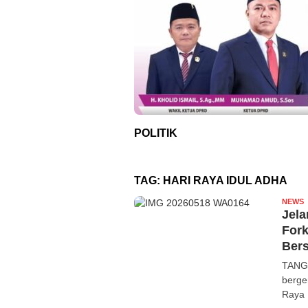
POLITIK
TAG:
HARI RAYA IDUL ADHA
NEWS
f
Jela
For
Ber
TANGE
berge
Raya 