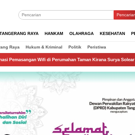
Pencaria
TANGERANG RAYA
HANKAM
OLAHRAGA
KESEHATAN
P
rang Raya
Hukum & Kriminal
Politik
Peristiwa
di Perumahan Taman Kirana Surya Solear
Spanyol Juara 