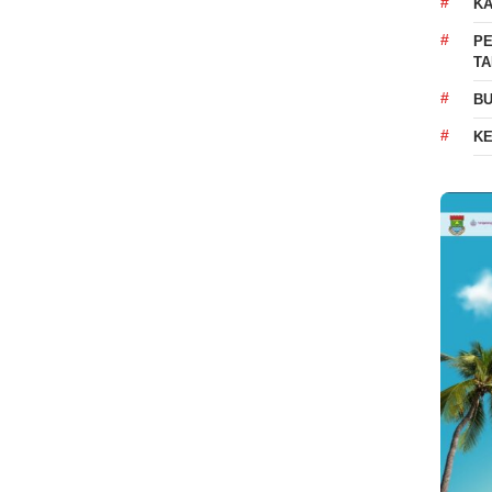
K
PE
T
BU
K