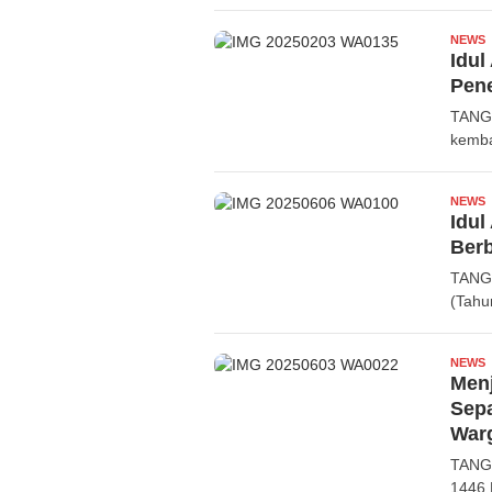
NEWS
R
Idul
Pene
TANG
kemba
NEWS
R
Idul
Ber
TANGE
(Tahu
NEWS
R
Menj
Sep
War
TANGE
1446 