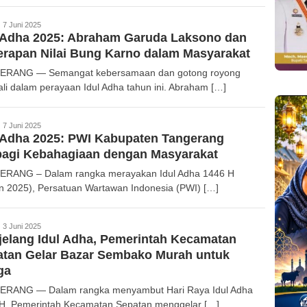
edaksi
7 Juni 2025
 Adha 2025: Abraham Garuda Laksono dan
rapan Nilai Bung Karno dalam Masyarakat
ERANG — Semangat kebersamaan dan gotong royong
li dalam perayaan Idul Adha tahun ini. Abraham […]
edaksi
7 Juni 2025
 Adha 2025: PWI Kabupaten Tangerang
bagi Kebahagiaan dengan Masyarakat
RANG – Dalam rangka merayakan Idul Adha 1446 H
n 2025), Persatuan Wartawan Indonesia (PWI) […]
edaksi
3 Juni 2025
elang Idul Adha, Pemerintah Kecamatan
atan Gelar Bazar Sembako Murah untuk
ga
RANG — Dalam rangka menyambut Hari Raya Idul Adha
H, Pemerintah Kecamatan Sepatan menggelar […]