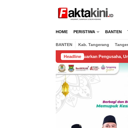
Loncat
ke
konten
HOME
PERISTIWA
BANTEN
BANTEN
Kab. Tangerang
Tange
 Juta Rupiah Dikeluarkan Pengusaha, Untuk Biaya Koordinasi 
Headline