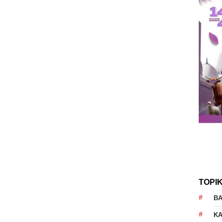
TOPI
B
K