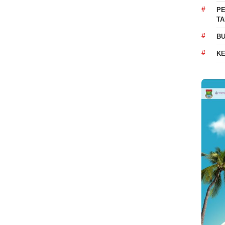
PE
T
BU
K