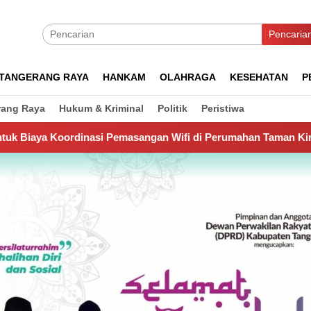
Pencaria
TANGERANG RAYA
HANKAM
OLAHRAGA
KESEHATAN
P
rang Raya
Hukum & Kriminal
Politik
Peristiwa
Pemasangan Wifi di Perumahan Taman Kirana Surya Solear