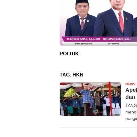
POLITIK
TAG:
HKN
NEWS
R
Apel
dan 
TANGE
menga
pengi