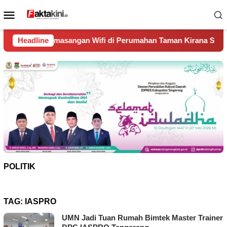
Loncat
Menu
ke
Mobile
konten
ngan Wifi di Perumahan Taman Kirana Surya Solear
Headline
Spa
POLITIK
TAG:
IASPRO
UMN Jadi Tuan Rumah Bimtek Master Trainer