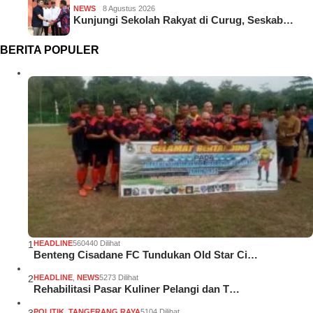
NEWS
8 Agustus 2026
Kunjungi Sekolah Rakyat di Curug, Seskab…
BERITA POPULER
1
HEADLINE
560440 Dilihat
Benteng Cisadane FC Tundukan Old Star Ci…
2
HEADLINE
,
NEWS
5273 Dilihat
Rehabilitasi Pasar Kuliner Pelangi dan T…
POLITIK
,
TANGERANG RAYA
5104 Dilihat