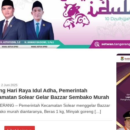
edaksi
2 Juni 2025
ng Hari Raya Idul Adha, Pemerintah
amatan Solear Gelar Bazzar Sembako Murah
RANG – Pemerintah Kecamatan Solear menggelar Bazzar
ko murah diantaranya, Beras 1 kg, Minyak goreng […]