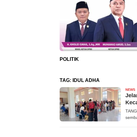
POLITIK
TAG:
IDUL ADHA
NEWS
R
Jela
Kec
TANGE
semba