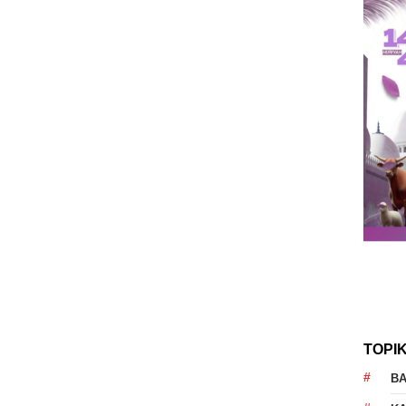
TOPI
B