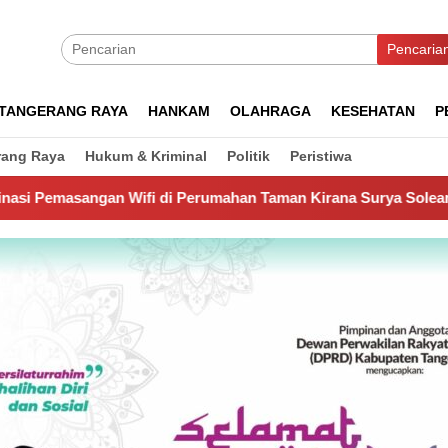
Pencaria
TANGERANG RAYA
HANKAM
OLAHRAGA
KESEHATAN
P
rang Raya
Hukum & Kriminal
Politik
Peristiwa
i di Perumahan Taman Kirana Surya Solear
Spanyol Juar