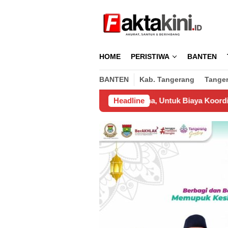
Loncat
ke
konten
HOME
PERISTIWA
BANTEN
BANTEN
Kab. Tangerang
Tange
ikeluarkan Pengusaha, Untuk Biaya Koordinasi Pemasangan Wif
Headline