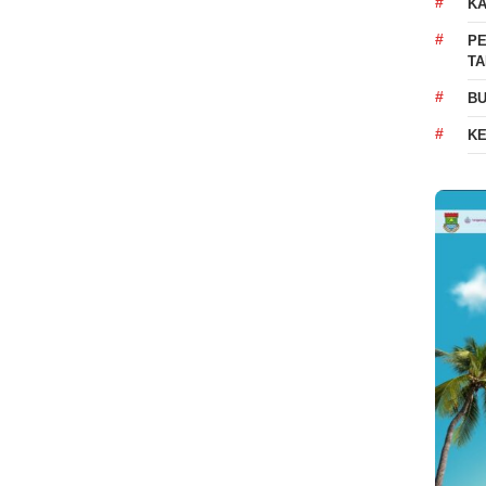
K
PE
T
BU
K