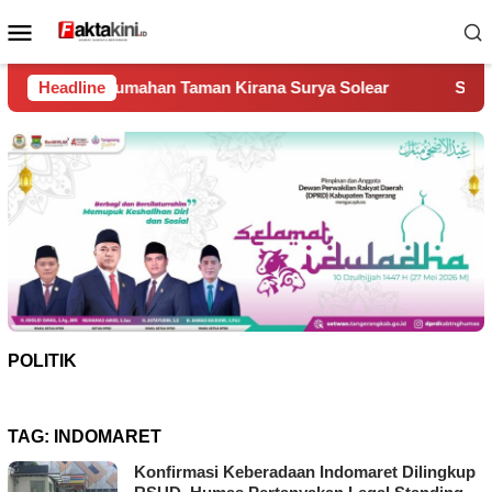
Loncat
Menu
ke
Mobile
konten
ahan Taman Kirana Surya Solear
Headline
Spanyol Juara Piala Dun
POLITIK
TAG:
INDOMARET
Konfirmasi Keberadaan Indomaret Dilingkup