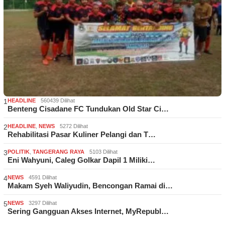
1
HEADLINE
560439 Dilihat
Benteng Cisadane FC Tundukan Old Star Ci…
2
HEADLINE
,
NEWS
5272 Dilihat
Rehabilitasi Pasar Kuliner Pelangi dan T…
3
POLITIK
,
TANGERANG RAYA
5103 Dilihat
Eni Wahyuni, Caleg Golkar Dapil 1 Miliki…
4
NEWS
4591 Dilihat
Makam Syeh Waliyudin, Bencongan Ramai di…
5
NEWS
3297 Dilihat
Sering Gangguan Akses Internet, MyRepubl…