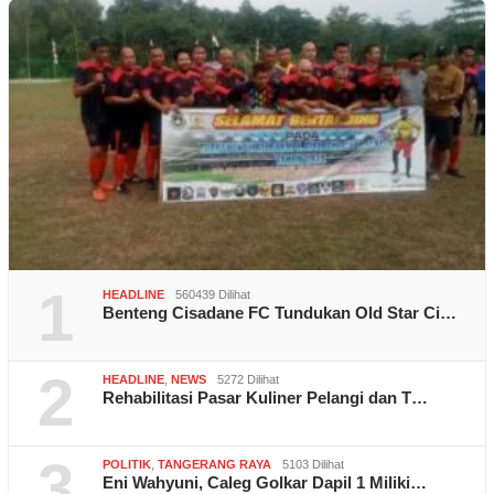
1
HEADLINE
560439 Dilihat
Benteng Cisadane FC Tundukan Old Star Ci…
2
HEADLINE
,
NEWS
5272 Dilihat
Rehabilitasi Pasar Kuliner Pelangi dan T…
3
POLITIK
,
TANGERANG RAYA
5103 Dilihat
Eni Wahyuni, Caleg Golkar Dapil 1 Miliki…