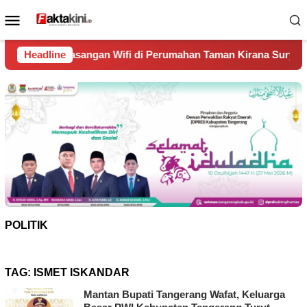
Loncat
Menu
ke
Mobile
konten
n Wifi di Perumahan Taman Kirana Surya Solear
Headline
Spanyol
POLITIK
TAG:
ISMET ISKANDAR
Mantan Bupati Tangerang Wafat, Keluarga