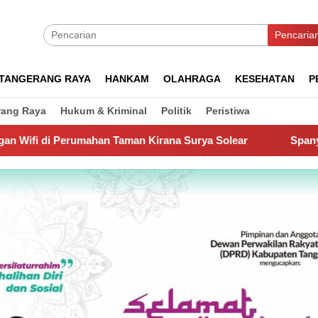
Pencaria
TANGERANG RAYA
HANKAM
OLAHRAGA
KESEHATAN
P
rang Raya
Hukum & Kriminal
Politik
Peristiwa
 Taman Kirana Surya Solear
Spanyol Juara Piala Dunia 2