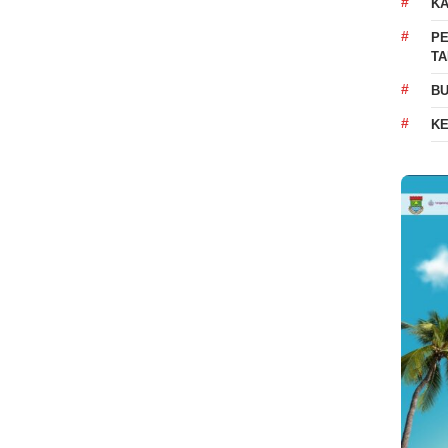
K
PE
T
BU
K