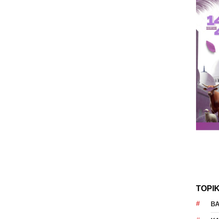
TOPI
B