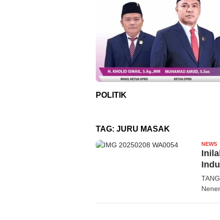
POLITIK
TAG:
JURU MASAK
NEWS
R
Inil
Indu
TANGE
Nenen