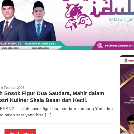
edaksi
9 Februari 2025
ah Sosok Figur Dua Saudara, Mahir dalam
stri Kuliner Skala Besar dan Kecil.
RANG – inilah sosok figur dua saudara kandung Yanti dan
g salah satu yang bisa […]
Lihat Lainnya