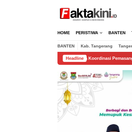
Loncat
ke
konten
HOME
PERISTIWA
BANTEN
BANTEN
Kab. Tangerang
Tange
gusaha, Untuk Biaya Koordinasi Pemasangan Wifi di Perumahan
Headline