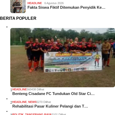
HEADLINE
6 Agustus 2026
Fakta Siswa Fiktif Ditemukan Penyidik Ke…
BERITA POPULER
1
HEADLINE
560438 Dilihat
Benteng Cisadane FC Tundukan Old Star Ci…
2
HEADLINE
,
NEWS
5270 Dilihat
Rehabilitasi Pasar Kuliner Pelangi dan T…
POLITIK
,
TANGERANG RAYA
5101 Dilihat