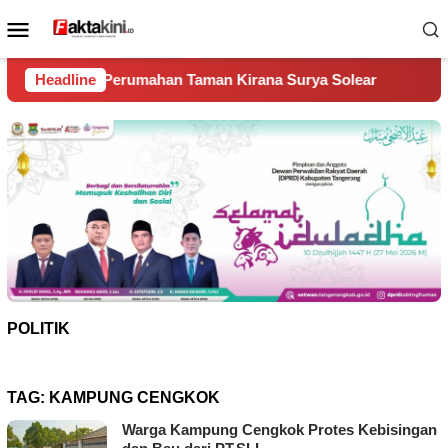
Loncat
Menu
ke
Mobile
konten
ahan Taman Kirana Surya Solear
Headline
Spanyol Juara Piala Du
POLITIK
TAG:
KAMPUNG CENGKOK
Warga Kampung Cengkok Protes Kebisingan