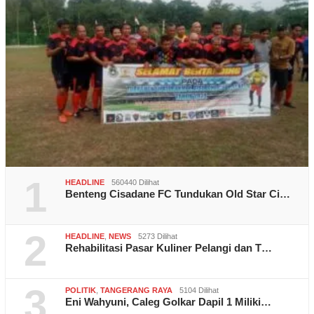
1
HEADLINE
560440 Dilihat
Benteng Cisadane FC Tundukan Old Star Ci…
2
HEADLINE
,
NEWS
5273 Dilihat
Rehabilitasi Pasar Kuliner Pelangi dan T…
3
POLITIK
,
TANGERANG RAYA
5104 Dilihat
Eni Wahyuni, Caleg Golkar Dapil 1 Miliki…