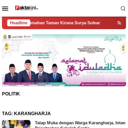
Loncat
Menu
ke
Mobile
konten
an Taman Kirana Surya Solear
Headline
Spanyol Juara Piala Dunia
POLITIK
TAG:
KARANGHARJA
Tatap Muka dengan Warga Karangharja, Intan