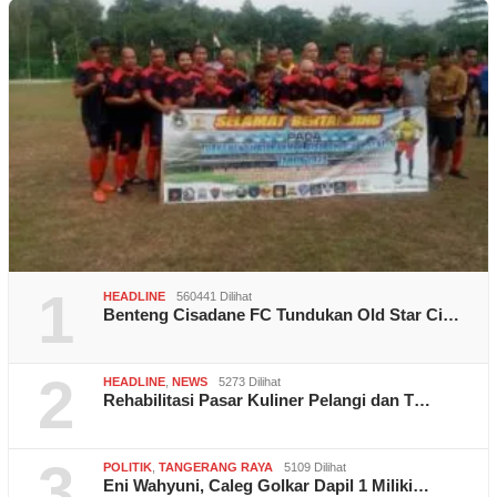
1
HEADLINE
560441 Dilihat
Benteng Cisadane FC Tundukan Old Star Ci…
2
HEADLINE
,
NEWS
5273 Dilihat
Rehabilitasi Pasar Kuliner Pelangi dan T…
3
POLITIK
,
TANGERANG RAYA
5109 Dilihat
Eni Wahyuni, Caleg Golkar Dapil 1 Miliki…