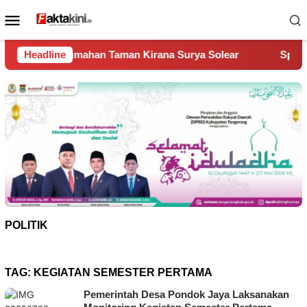
Loncat
Menu
ke
Mobile
konten
n Taman Kirana Surya Solear
Headline
Spanyol Juara Piala Dunia 
POLITIK
TAG:
KEGIATAN SEMESTER PERTAMA
Pemerintah Desa Pondok Jaya Laksanakan