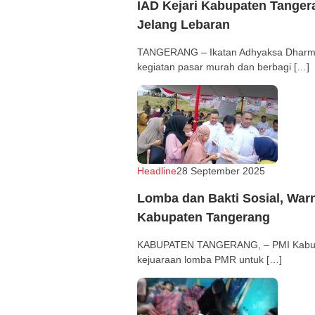
IAD Kejari Kabupaten Tangera
Jelang Lebaran
TANGERANG – Ikatan Adhyaksa Dharmak
kegiatan pasar murah dan berbagi […]
Headline
Redaksi
28 September 2025
Lomba dan Bakti Sosial, War
Kabupaten Tangerang
KABUPATEN TANGERANG, – PMI Kabupat
kejuaraan lomba PMR untuk […]