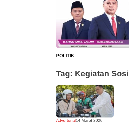
POLITIK
Tag:
Kegiatan Sosi
Advertorial
fakta26
14 Maret 2026