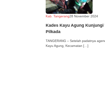
Kab. Tangerang
Redaksi
28 November 2024
Kades Kayu Agung Kunjungi W
Pilkada
TANGERANG – Setelah padatnya agenda 
Kayu Agung, Kecamatan […]