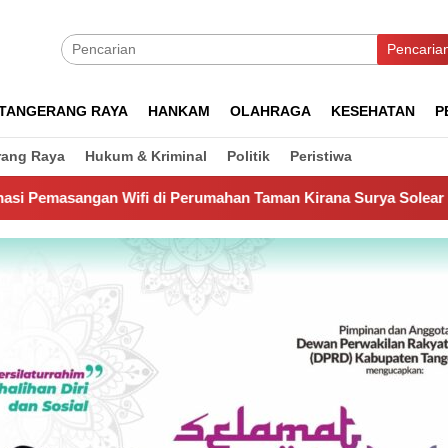
Pencaria
TANGERANG RAYA
HANKAM
OLAHRAGA
KESEHATAN
P
rang Raya
Hukum & Kriminal
Politik
Peristiwa
di Perumahan Taman Kirana Surya Solear
Spanyol Juara 