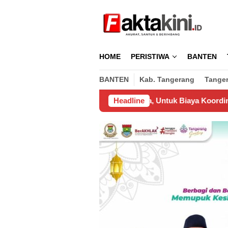
Loncat
ke
konten
HOME
PERISTIWA
BANTEN
BANTEN
Kab. Tangerang
Tange
eluarkan Pengusaha, Untuk Biaya Koordinasi Pemasangan Wifi 
Headline