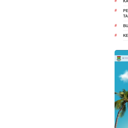
K
PE
T
BU
K