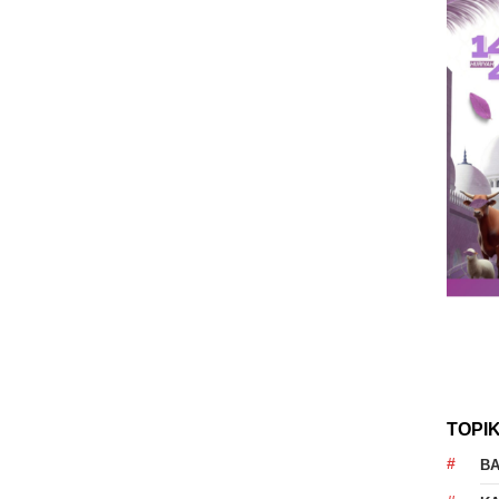
TOPI
B