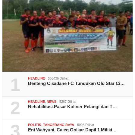
1
HEADLINE
560436 Dilihat
Benteng Cisadane FC Tundukan Old Star Ci…
2
HEADLINE
,
NEWS
5267 Dilihat
Rehabilitasi Pasar Kuliner Pelangi dan T…
3
POLITIK
,
TANGERANG RAYA
5098 Dilihat
Eni Wahyuni, Caleg Golkar Dapil 1 Miliki…