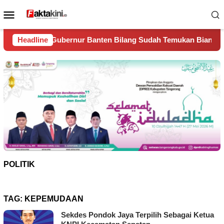
Loncat
Menu
ke
Mobile
konten
 Banten Bilang Sudah Temukan Biang Kerok Sungai Cisadane J
Headline
POLITIK
TAG:
KEPEMUDAAN
Sekdes Pondok Jaya Terpilih Sebagai Ketua