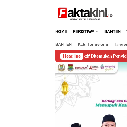
Loncat
ke
konten
HOME
PERISTIWA
BANTEN
BANTEN
Kab. Tangerang
Tange
Fakta Siswa Fiktif Ditemukan Penyidik Kejari di Kasus BO
Headline