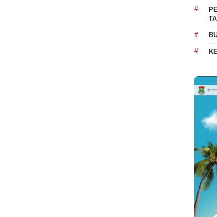
PE
T
BU
K