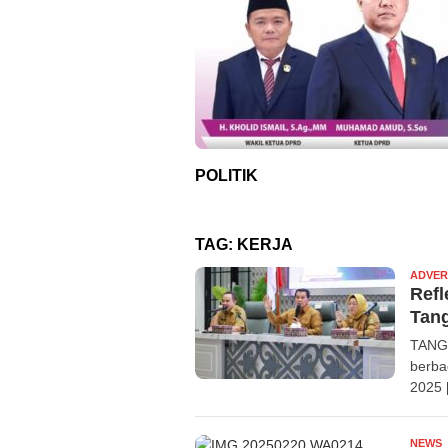
POLITIK
TAG:
KERJA
ADVER
Refl
Tang
TANGE
berba
2025 
NEWS
R