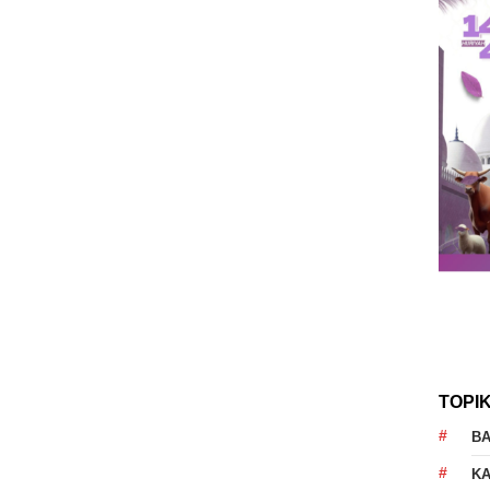
TOPI
B
K