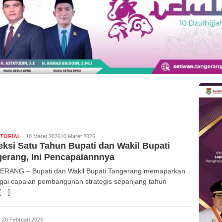
TORIAL
fakta26
10 Maret 2026
10 Maret 2026
eksi Satu Tahun Bupati dan Wakil Bupati
erang, Ini Pencapaiannnya
RANG – Bupati dan Wakil Bupati Tangerang memaparkan
gai capaian pembangunan strategis sepanjang tahun
[…]
edaksi
20 Februari 2025