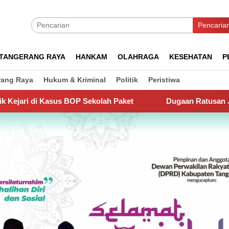
Pencaria
TANGERANG RAYA
HANKAM
OLAHRAGA
KESEHATAN
P
rang Raya
Hukum & Kriminal
Politik
Peristiwa
P Sekolah Paket
Dugaan Ratusan Juta Rupiah Dikeluark