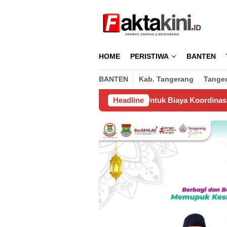
Loncat
ke
konten
HOME
PERISTIWA
BANTEN
BANTEN
Kab. Tangerang
Tange
uarkan Pengusaha, Untuk Biaya Koordinasi Pemasangan Wifi di
Headline