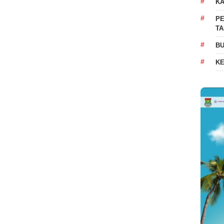
K
PE
T
BU
K