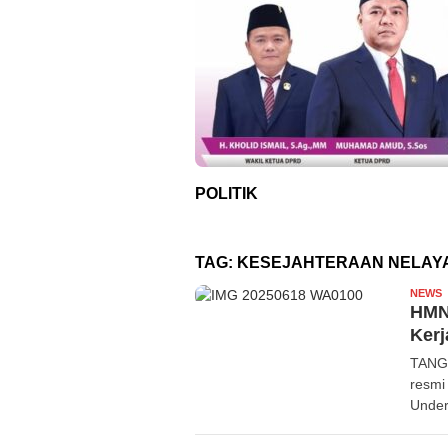
POLITIK
TAG:
KESEJAHTERAAN NELAY
NEWS
R
HMNI
Kerj
TANGE
resmi
Under