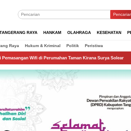
Pencaria
TANGERANG RAYA
HANKAM
OLAHRAGA
KESEHATAN
P
rang Raya
Hukum & Kriminal
Politik
Peristiwa
 Perumahan Taman Kirana Surya Solear
Spanyol Juara Pi