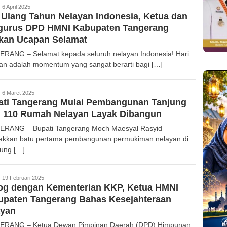
edaksi
6 April 2025
 Ulang Tahun Nelayan Indonesia, Ketua dan
gurus DPD HMNI Kabupaten Tangerang
ikan Ucapan Selamat
RANG – Selamat kepada seluruh nelayan Indonesia! Hari
an adalah momentum yang sangat berarti bagi […]
edaksi
6 Maret 2025
ati Tangerang Mulai Pembangunan Tanjung
, 110 Rumah Nelayan Layak Dibangun
RANG – Bupati Tangerang Moch Maesyal Rasyid
akkan batu pertama pembangunan permukiman nelayan di
ung […]
edaksi
19 Februari 2025
log dengan Kementerian KKP, Ketua HMNI
upaten Tangerang Bahas Kesejahteraan
ayan
ERANG – Ketua Dewan Pimpinan Daerah (DPD) Himpunan