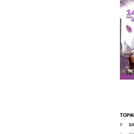
TOPI
B