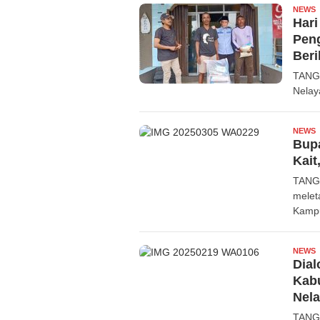
NEWS
R
Hari
Pen
Ber
TANGE
Nelay
NEWS
R
Bup
Kait
TANGE
melet
Kamp
NEWS
R
Dia
Kab
Nel
TANG