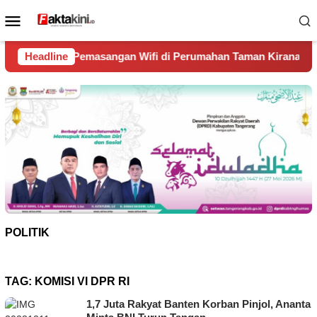
Loncat
Menu
ke
Mobile
konten
ngan Wifi di Perumahan Taman Kirana Surya Solear
Headline
Spa
POLITIK
TAG:
KOMISI VI DPR RI
1,7 Juta Rakyat Banten Korban Pinjol, Ananta