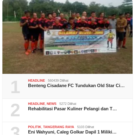
1
HEADLINE
560439 Dilihat
Benteng Cisadane FC Tundukan Old Star Ci…
2
HEADLINE
,
NEWS
5272 Dilihat
Rehabilitasi Pasar Kuliner Pelangi dan T…
3
POLITIK
,
TANGERANG RAYA
5103 Dilihat
Eni Wahyuni, Caleg Golkar Dapil 1 Miliki…