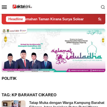
Loncat
Menu
ke
Mobile
konten
mahan Taman Kirana Surya Solear
Headline
Spanyol Juara Piala D
POLITIK
TAG:
KP BARAHAT CIKAREO
Tatap Muka dengan Warga Kampung Barahat