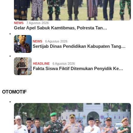
NEWS
7 Agustus 2026
Gelar Apel Sabuk Kamtibmas, Polresta Tan…
NEWS
6 Agustus 2026
Sertijab Dinas Pendidikan Kabupaten Tang…
HEADLINE
6 Agustus 2026
Fakta Siswa Fiktif Ditemukan Penyidik Ke…
OTOMOTIF