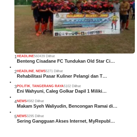
1
HEADLINE
560439 Dilihat
Benteng Cisadane FC Tundukan Old Star Ci…
2
HEADLINE
,
NEWS
5271 Dilihat
Rehabilitasi Pasar Kuliner Pelangi dan T…
3
POLITIK
,
TANGERANG RAYA
5102 Dilihat
Eni Wahyuni, Caleg Golkar Dapil 1 Miliki…
4
NEWS
4582 Dilihat
Makam Syeh Waliyudin, Bencongan Ramai di…
5
NEWS
3295 Dilihat
Sering Gangguan Akses Internet, MyRepubl…