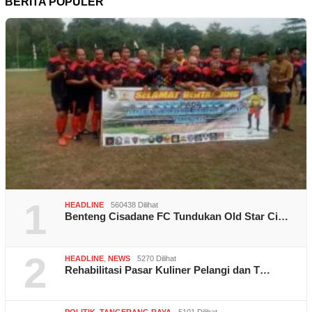
BERITA POPULER
1
HEADLINE
560438 Dilihat
Benteng Cisadane FC Tundukan Old Star Ci…
2
HEADLINE
,
NEWS
5270 Dilihat
Rehabilitasi Pasar Kuliner Pelangi dan T…