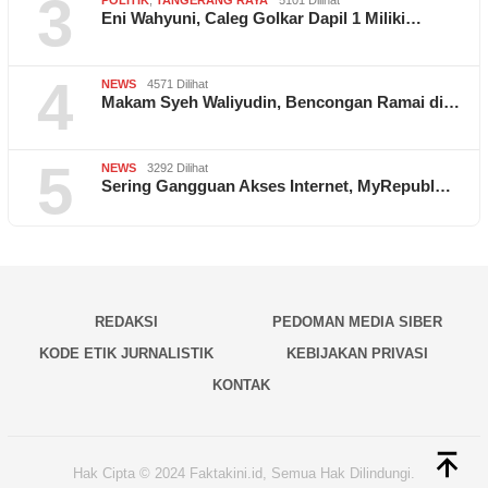
3
POLITIK
,
TANGERANG RAYA
5101 Dilihat
Eni Wahyuni, Caleg Golkar Dapil 1 Miliki…
4
NEWS
4571 Dilihat
Makam Syeh Waliyudin, Bencongan Ramai di…
5
NEWS
3292 Dilihat
Sering Gangguan Akses Internet, MyRepubl…
REDAKSI
PEDOMAN MEDIA SIBER
KODE ETIK JURNALISTIK
KEBIJAKAN PRIVASI
KONTAK
Hak Cipta © 2024 Faktakini.id, Semua Hak Dilindungi.