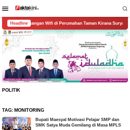
Loncat
Menu
ke
Mobile
konten
Wifi di Perumahan Taman Kirana Surya Solear
Headline
Spanyol J
POLITIK
TAG:
MONITORING
Bupati Maesyal Motivasi Pelajar SMP dan
SMK Satya Muda Gemilang di Masa MPLS