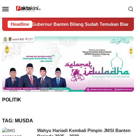
Loncat
Menu
ke
Mobile
konten
Banten Bilang Sudah Temukan Biang Kerok Sungai Cisadane Ja
Headline
POLITIK
TAG:
MUSDA
Wahyu Hariadi Kembali Pimpin JMSI Banten