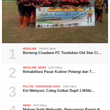
1
HEADLINE
560434 Dilihat
Benteng Cisadane FC Tundukan Old Star Ci…
2
HEADLINE
,
NEWS
5265 Dilihat
Rehabilitasi Pasar Kuliner Pelangi dan T…
3
POLITIK
,
TANGERANG RAYA
5096 Dilihat
Eni Wahyuni, Caleg Golkar Dapil 1 Miliki…
NEWS
4548 Dilihat
Makam Syeh Waliyudin, Bencongan Ramai di…