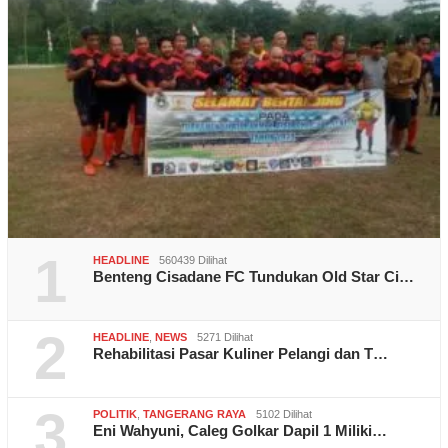
1
HEADLINE
560439 Dilihat
Benteng Cisadane FC Tundukan Old Star Ci…
2
HEADLINE
,
NEWS
5271 Dilihat
Rehabilitasi Pasar Kuliner Pelangi dan T…
3
POLITIK
,
TANGERANG RAYA
5102 Dilihat
Eni Wahyuni, Caleg Golkar Dapil 1 Miliki…