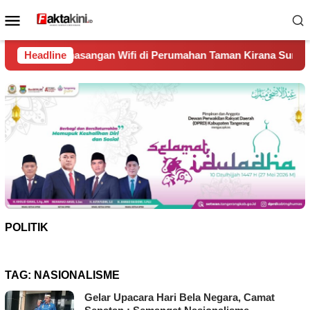
Loncat
Menu
ke
Mobile
konten
n Wifi di Perumahan Taman Kirana Surya Solear
Headline
Spanyo
POLITIK
TAG:
NASIONALISME
Gelar Upacara Hari Bela Negara, Camat