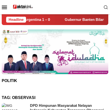
Loncat
Menu
ke
Mobile
konten
 1 – 0
Headline
Gubernur Banten Bilang Sudah Temukan Biang Ke
POLITIK
TAG:
OBSERVASI
DPD Himpunan Masyarakat Nelayan