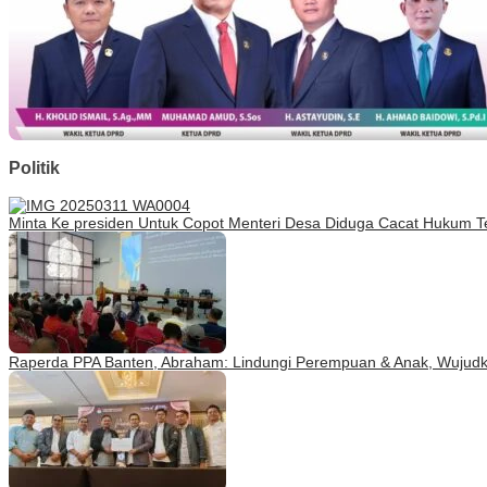
Politik
Minta Ke presiden Untuk Copot Menteri Desa Diduga Cacat Hukum Te
Raperda PPA Banten, Abraham: Lindungi Perempuan & Anak, Wujudka