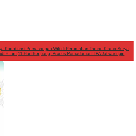
ya Koordinasi Pemasangan Wifi di Perumahan Taman Kirana Surya
di Hitam
11 Hari Berjuang, Proses Pemadaman TPA Jatiwaringin