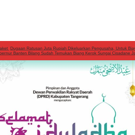
Paket
Dugaan Ratusan Juta Rupiah Dikeluarkan Pengusaha, Untuk Bia
ernur Banten Bilang Sudah Temukan Biang Kerok Sungai Cisadane Ja