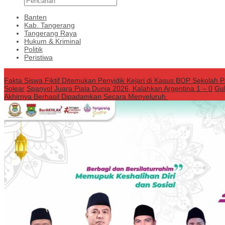
Banten
Kab. Tangerang
Tangerang Raya
Hukum & Kriminal
Politik
Peristiwa
Headline
Fakta Siswa Fiktif Ditemukan Penyidik Kejari di Kasus BOP Sekolah 
Solear
Spanyol Juara Piala Dunia 2026, Kalahkan Argentina 1 – 0
Gub
Akhirnya Berhasil Dipadamkan Secara Menyeluruh