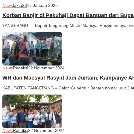
News
fakta26
15 Januari 2026
Korban Banjir di Pakuhaji Dapat Bantuan dari Bup
TANGERANG — Bupati Tangerang Moch. Maesyal Rasyid menyalurkan
News
Redaksi
22 November 2024
WH dan Maesyal Rasyid Jadi Jurkam, Kampanye Ak
KABUPATEN TANGERANG – Calon Gubernur Banten nomor urut 2 And
News
Redaksi
22 November 2024