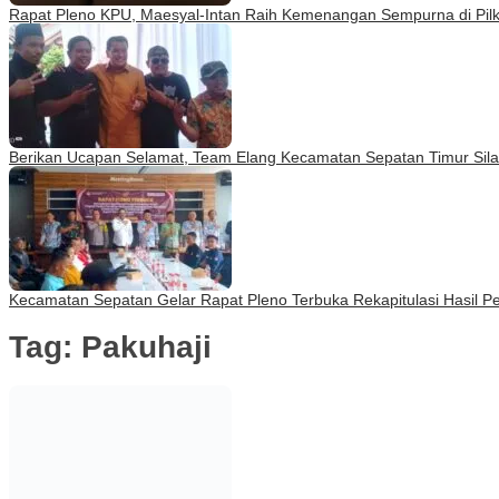
Rapat Pleno KPU, Maesyal-Intan Raih Kemenangan Sempurna di Pil
Berikan Ucapan Selamat, Team Elang Kecamatan Sepatan Timur Silatu
Kecamatan Sepatan Gelar Rapat Pleno Terbuka Rekapitulasi Hasil 
Tag:
Pakuhaji