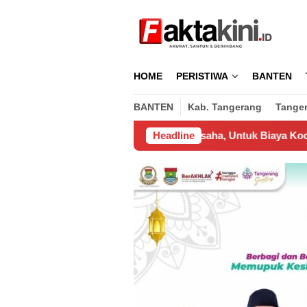
Loncat
ke
konten
HOME
PERISTIWA
BANTEN
BANTEN
Kab. Tangerang
Tange
Dikeluarkan Pengusaha, Untuk Biaya Koordinasi Pemasangan Wi
Headline