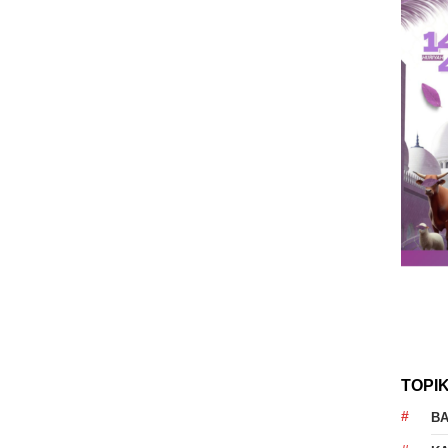
TOPI
B