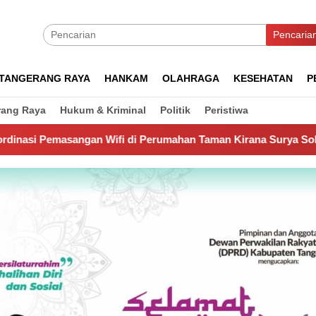
Pencaria
TANGERANG RAYA
HANKAM
OLAHRAGA
KESEHATAN
P
rang Raya
Hukum & Kriminal
Politik
Peristiwa
fi di Perumahan Taman Kirana Surya Solear
Spanyol Ju