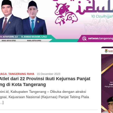
RAGA
,
TANGERANG RAYA
Redaksi
15 Desember 2023
Atlet dari 22 Provinsi Ikuti Kejurnas Panjat
ng di Kota Tangerang
kini.id, Kabupaten Tangerang – Dibuka dengan atraksi
gsai, Kejuaraan Nasional (Kejurnas) Panjat Tebing Piala
[…]