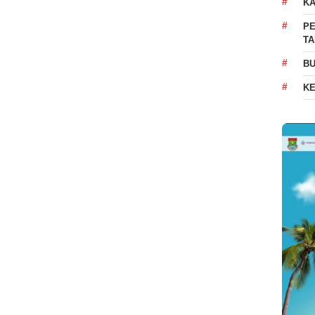
K
PE
T
BU
K