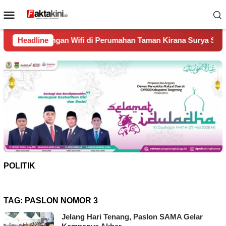
Loncat
Menu
ke
Mobile
konten
fi di Perumahan Taman Kirana Surya Solear
Headline
Spanyol Jua
POLITIK
TAG:
PASLON NOMOR 3
Jelang Hari Tenang, Paslon SAMA Gelar