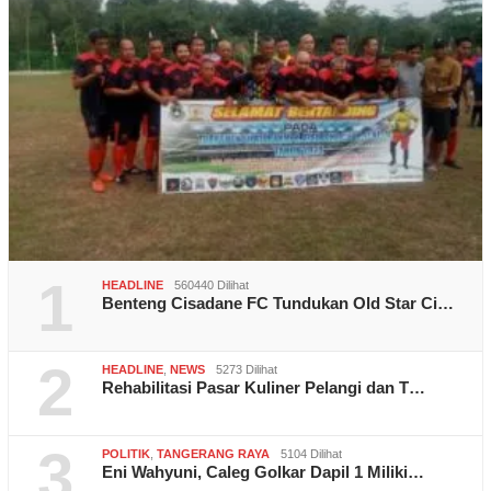
1
HEADLINE
560440 Dilihat
Benteng Cisadane FC Tundukan Old Star Ci…
2
HEADLINE
,
NEWS
5273 Dilihat
Rehabilitasi Pasar Kuliner Pelangi dan T…
3
POLITIK
,
TANGERANG RAYA
5104 Dilihat
Eni Wahyuni, Caleg Golkar Dapil 1 Miliki…