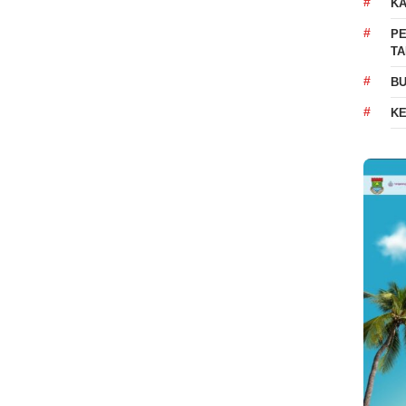
K
PE
T
BU
K