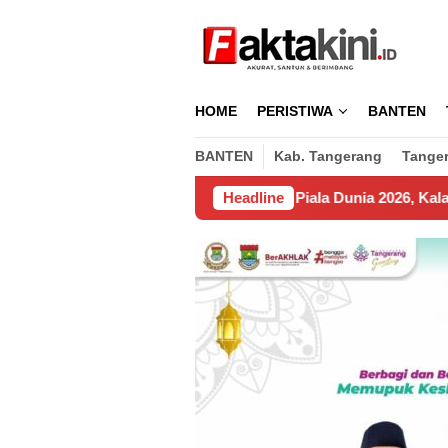
Loncat
ke
konten
HOME
PERISTIWA
BANTEN
BANTEN
Kab. Tangerang
Tange
Spanyol Juara Piala Dunia 2026, Kalahkan Argentina 1 – 0
Headline