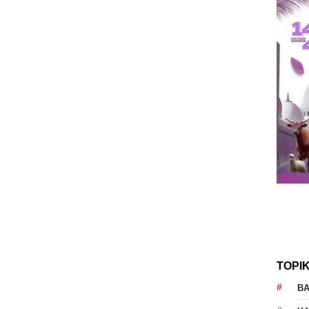
TOPI
B