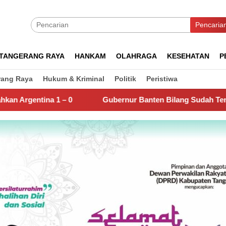
Pencaria
TANGERANG RAYA
HANKAM
OLAHRAGA
KESEHATAN
P
rang Raya
Hukum & Kriminal
Politik
Peristiwa
Gubernur Banten Bilang Sudah Temukan Biang Kerok Sunga