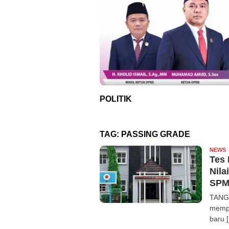
POLITIK
TAG:
PASSING GRADE
NEWS
R
Tes
Nila
SPM
TANGE
mempe
baru 