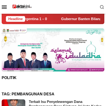
Loncat
Menu
ke
Mobile
konten
entina 1 – 0
Headline
Gubernur Banten Bilang Sudah Temukan Bia
POLITIK
TAG:
PEMBANGUNAN DESA
Terkait Isu Penyelewengan Dana