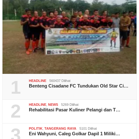
1
HEADLINE
560437 Dilihat
Benteng Cisadane FC Tundukan Old Star Ci…
2
HEADLINE
,
NEWS
5269 Dilihat
Rehabilitasi Pasar Kuliner Pelangi dan T…
3
POLITIK
,
TANGERANG RAYA
5101 Dilihat
Eni Wahyuni, Caleg Golkar Dapil 1 Miliki…