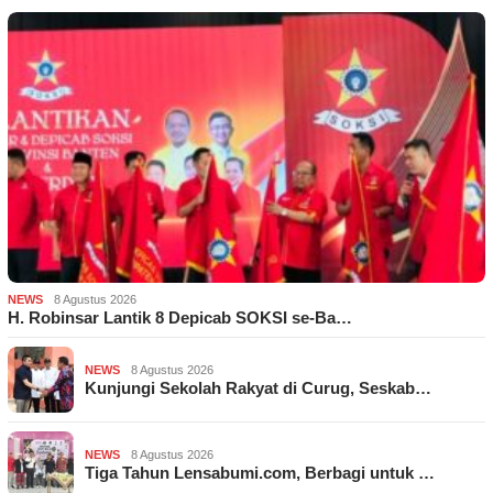
NEWS
8 Agustus 2026
H. Robinsar Lantik 8 Depicab SOKSI se-Ba…
NEWS
8 Agustus 2026
Kunjungi Sekolah Rakyat di Curug, Seskab…
NEWS
8 Agustus 2026
Tiga Tahun Lensabumi.com, Berbagi untuk …