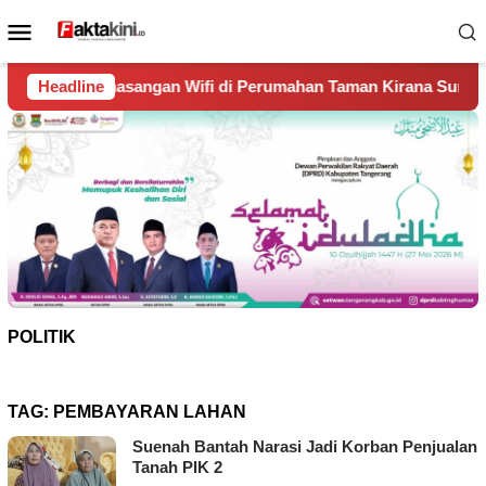
Loncat
Menu
ke
Mobile
konten
 Wifi di Perumahan Taman Kirana Surya Solear
Headline
Spanyol 
POLITIK
TAG:
PEMBAYARAN LAHAN
Suenah Bantah Narasi Jadi Korban Penjualan
Tanah PIK 2