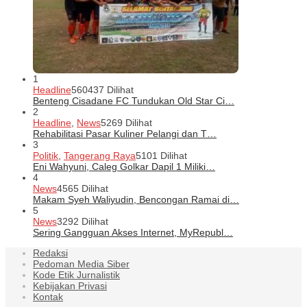
1
Headline
560437 Dilihat
Benteng Cisadane FC Tundukan Old Star Ci…
2
Headline
,
News
5269 Dilihat
Rehabilitasi Pasar Kuliner Pelangi dan T…
3
Politik
,
Tangerang Raya
5101 Dilihat
Eni Wahyuni, Caleg Golkar Dapil 1 Miliki…
4
News
4565 Dilihat
Makam Syeh Waliyudin, Bencongan Ramai di…
5
News
3292 Dilihat
Sering Gangguan Akses Internet, MyRepubl…
Redaksi
Pedoman Media Siber
Kode Etik Jurnalistik
Kebijakan Privasi
Kontak