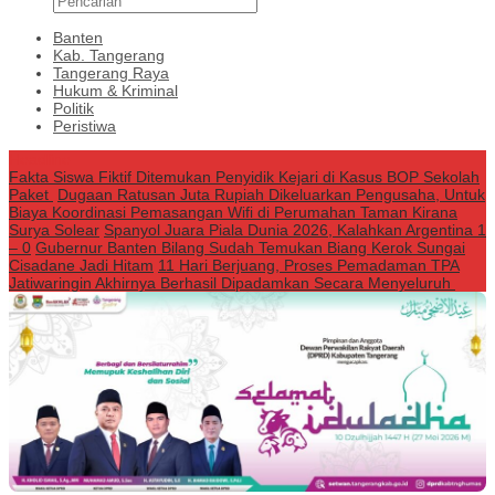
Banten
Kab. Tangerang
Tangerang Raya
Hukum & Kriminal
Politik
Peristiwa
Headline
Fakta Siswa Fiktif Ditemukan Penyidik Kejari di Kasus BOP Sekolah
Paket
Dugaan Ratusan Juta Rupiah Dikeluarkan Pengusaha, Untuk
Biaya Koordinasi Pemasangan Wifi di Perumahan Taman Kirana
Surya Solear
Spanyol Juara Piala Dunia 2026, Kalahkan Argentina 1
– 0
Gubernur Banten Bilang Sudah Temukan Biang Kerok Sungai
Cisadane Jadi Hitam
11 Hari Berjuang, Proses Pemadaman TPA
Jatiwaringin Akhirnya Berhasil Dipadamkan Secara Menyeluruh