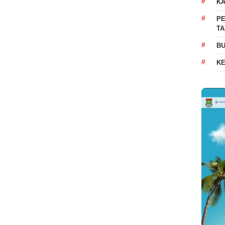
K
PE
T
BU
K