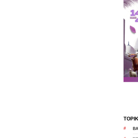
TOPI
B