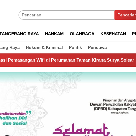
Pencaria
TANGERANG RAYA
HANKAM
OLAHRAGA
KESEHATAN
P
rang Raya
Hukum & Kriminal
Politik
Peristiwa
di Perumahan Taman Kirana Surya Solear
Spanyol Juara 