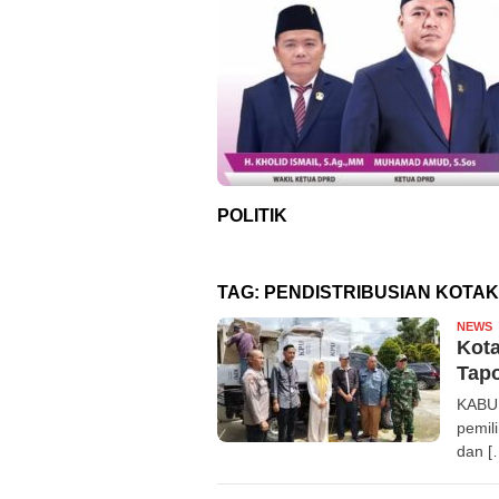
POLITIK
TAG:
PENDISTRIBUSIAN KOTA
NEWS
R
Kota
Tap
KABUP
pemil
dan [