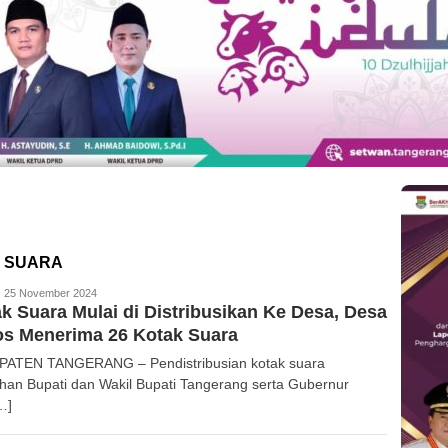
K SUARA
edaksi
25 November 2024
k Suara Mulai di Distribusikan Ke Desa, Desa
os Menerima 26 Kotak Suara
ATEN TANGERANG – Pendistribusian kotak suara
ihan Bupati dan Wakil Bupati Tangerang serta Gubernur
…]