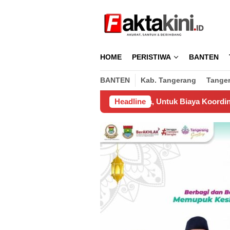
Loncat
ke
konten
HOME
PERISTIWA
BANTEN
BANTEN
Kab. Tangerang
Tange
eluarkan Pengusaha, Untuk Biaya Koordinasi Pemasangan Wifi 
Headline