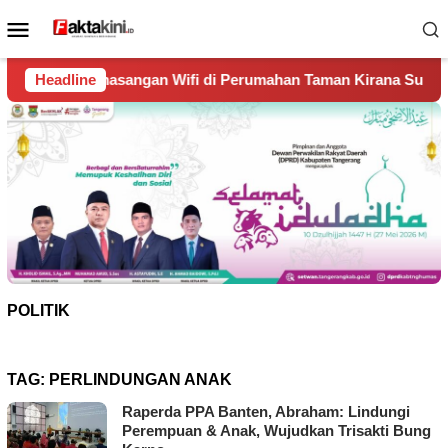
Loncat
Menu
ke
Mobile
konten
an Wifi di Perumahan Taman Kirana Surya Solear
Headline
Spanyo
POLITIK
TAG:
PERLINDUNGAN ANAK
Raperda PPA Banten, Abraham: Lindungi
Perempuan & Anak, Wujudkan Trisakti Bung