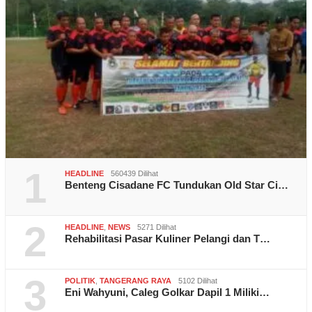
1
HEADLINE
560439 Dilihat
Benteng Cisadane FC Tundukan Old Star Ci…
2
HEADLINE
,
NEWS
5271 Dilihat
Rehabilitasi Pasar Kuliner Pelangi dan T…
3
POLITIK
,
TANGERANG RAYA
5102 Dilihat
Eni Wahyuni, Caleg Golkar Dapil 1 Miliki…