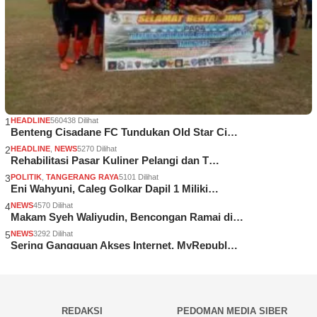
1
HEADLINE
560438 Dilihat
Benteng Cisadane FC Tundukan Old Star Ci…
2
HEADLINE
,
NEWS
5270 Dilihat
Rehabilitasi Pasar Kuliner Pelangi dan T…
3
POLITIK
,
TANGERANG RAYA
5101 Dilihat
Eni Wahyuni, Caleg Golkar Dapil 1 Miliki…
4
NEWS
4570 Dilihat
Makam Syeh Waliyudin, Bencongan Ramai di…
5
NEWS
3292 Dilihat
Sering Gangguan Akses Internet, MyRepubl…
REDAKSI
PEDOMAN MEDIA SIBER