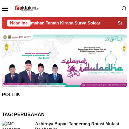
Loncat
Menu
ke
Mobile
konten
 Taman Kirana Surya Solear
Headline
Spanyol Juara Piala Dunia 
POLITIK
TAG:
PERUBAHAN
Akhirnya Bupati Tangerang Rotasi Mutasi